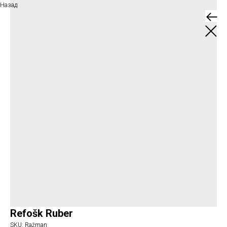
Назад
Refošk Ruber
SKU:
Ražman