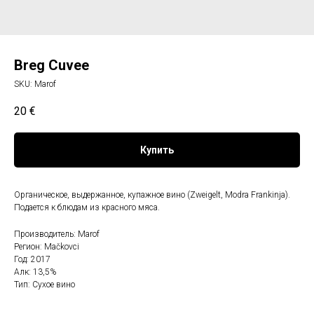
Breg Cuvee
SKU:
Marof
20
€
Купить
Органическое, выдержанное, купажное вино (Zweigelt, Modra Frankinja).
Подается к блюдам из красного мяса.
Производитель: Marof
Регион: Mačkovci
Год: 2017
Алк: 13,5%
Тип: Сухое вино