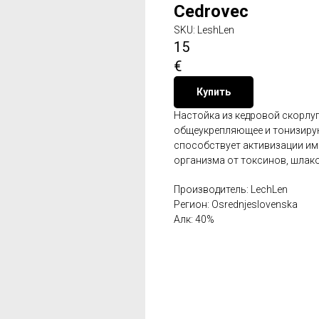
Сedrovec
SKU:
LeshLen
15
€
Купить
Настойка из кедровой скорлу
общеукрепляющее и тонизирую
способствует активизации и
организма от токсинов, шлак
Производитель: LechLen
Регион: Osrednjeslovenska
Алк: 40%