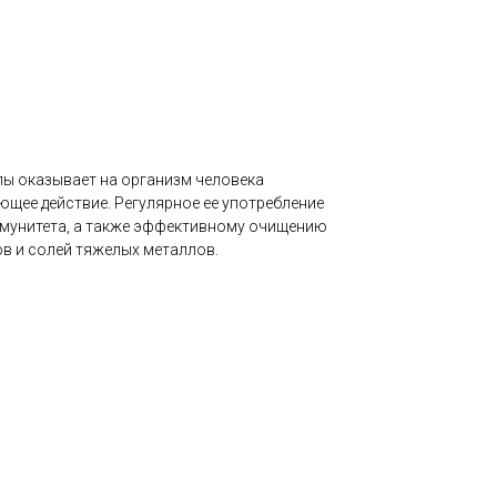
пы оказывает на организм человека
щее действие. Регулярное ее употребление
ммунитета, а также эффективному очищению
ов и солей тяжелых металлов.